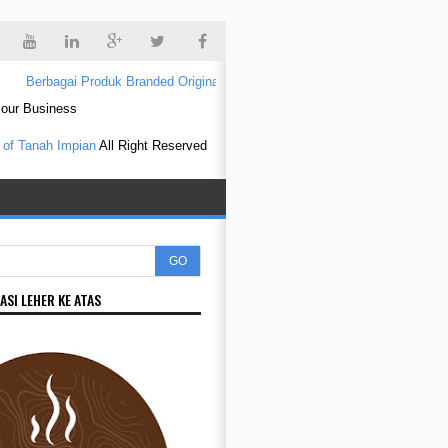
rbagai Produk Branded Original ada Disini
Produk Mahal atau Murah: bagi
 our Business
 of Tanah Impian
All Right Reserved
GO
ASI LEHER KE ATAS