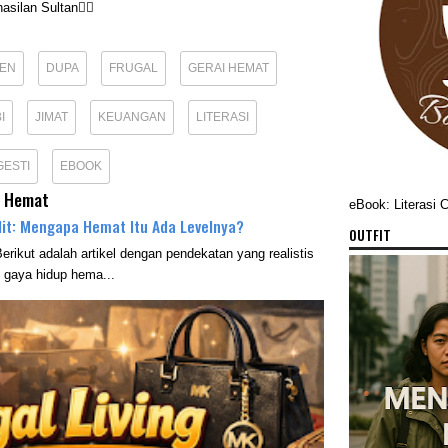
asilan Sultan☝🏼
REN
DUPA
FRUGAL
GERAI HEMAT
I
JIMAT
KEUANGAN
LITERASI
GESTI
EBOOK
p Hemat
eBook: Literasi 
elit: Mengapa Hemat Itu Ada Levelnya?
OUTFIT
Berikut adalah artikel dengan pendekatan yang realistis
n gaya hidup hema...