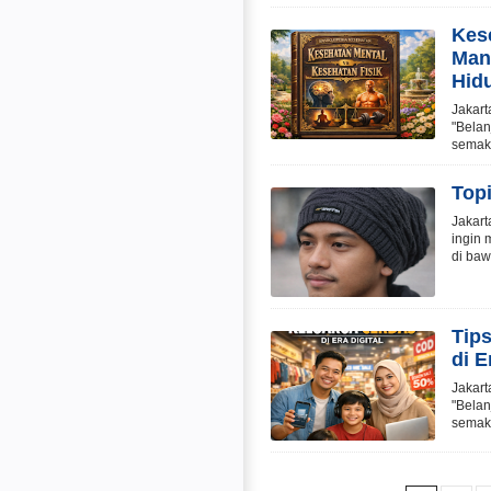
Kes
Man
Hid
Jakart
"Belan
semaki
Top
Jakart
ingin 
di baw
Tip
di E
Jakart
"Belan
semaki