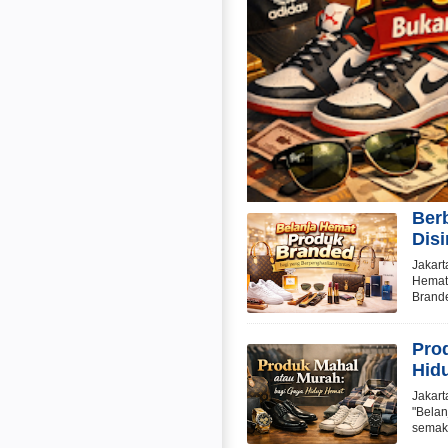
Ber
Disi
Jakart
Hemat 
Brande
Pro
Hid
Jakart
"Belan
semaki