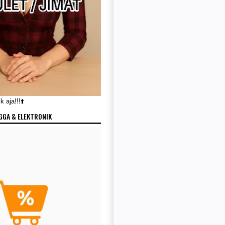
 aja!!!⬆️
GGA & ELEKTRONIK