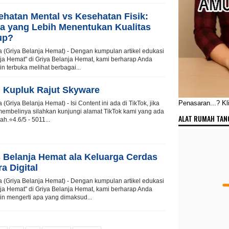
ehatan Mental vs Kesehatan Fisik:
a yang Lebih Menentukan Kualitas
up?
a (Griya Belanja Hemat) - Dengan kumpulan artikel edukasi
ja Hemat" di Griya Belanja Hemat, kami berharap Anda
n terbuka melihat berbagai...
i Kupluk Rajut Skyware
Penasaran...? Klik
a (Griya Belanja Hemat) - Isi Content ini ada di TikTok, jika
membelinya silahkan kunjungi alamat TikTok kami yang ada
ALAT RUMAH TAN
ah.⭐4.6/5 - 5011...
s Belanja Hemat ala Keluarga Cerdas
ra Digital
a (Griya Belanja Hemat) - Dengan kumpulan artikel edukasi
ja Hemat" di Griya Belanja Hemat, kami berharap Anda
n mengerti apa yang dimaksud...