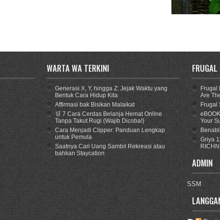
B
WARTA WA TERKINI
FRUGAL
Generasi X, Y, hingga Z: Jejak Waktu yang
Frugal 
Bentuk Cara Hidup Kita
Are The
Affirmasi bak Bisikan Malaikat
Frugal
🛒 7 Cara Cerdas Belanja Hemat Online
eBOOK -
Tanpa Takut Rugi (Wajib Dicoba!)
Your S
Cara Menjadi Clipper: Panduan Lengkap
Benabl
untuk Pemula
Griya 
Saatnya Cari Uang Sambil Rekreasi atau
RICHN
bahkan Staycation
ADMIN
SSM
LANGGA