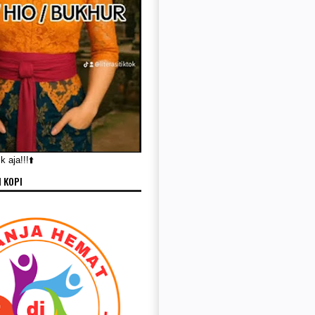
 aja!!!⬆️
 KOPI