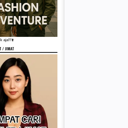
 aja!!!⬆️
 / JIMAT