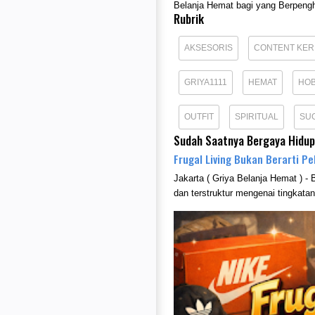
Belanja Hemat bagi yang Berpengh
Rubrik
AKSESORIS
CONTENT KE
GRIYA1111
HEMAT
HOB
OUTFIT
SPIRITUAL
SU
Sudah Saatnya Bergaya Hidu
Frugal Living Bukan Berarti P
Jakarta ( Griya Belanja Hemat ) - 
dan terstruktur mengenai tingkata