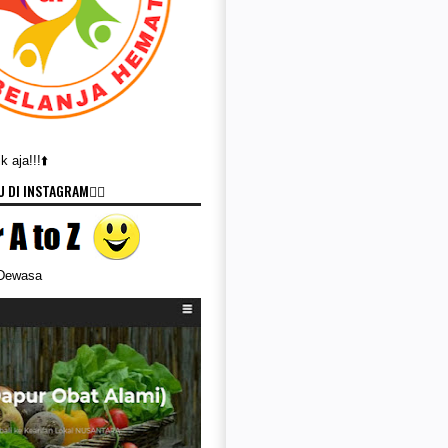
 aja!!!⬆️
 DI INSTAGRAM👇🏻
 Dewasa