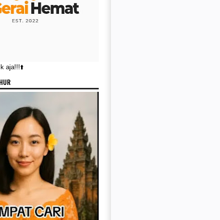
 aja!!!⬆️
KHUR