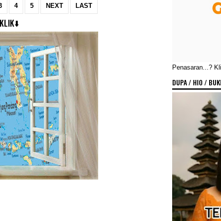
3
4
5
NEXT
LAST
KLIK⬇️
Penasaran...? Klik
DUPA / HIO / BU