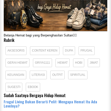
Belanja Hemat bagi yang Berpenghasilan Sultan☝🏼
Rubrik
AKSESORIS
CONTENT KEREN
DUPA
FRUGAL
GERAI HEMAT
GRIYA1111
HEMAT
HOBI
JIMAT
KEUANGAN
LITERASI
OUTFIT
SPIRITUAL
SUGESTI
EBOOK
Sudah Saatnya Bergaya Hidup Hemat
Frugal Living Bukan Berarti Pelit: Mengapa Hemat Itu Ada
Levelnya?