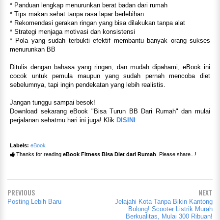
* Panduan lengkap menurunkan berat badan dari rumah
* Tips makan sehat tanpa rasa lapar berlebihan
* Rekomendasi gerakan ringan yang bisa dilakukan tanpa alat
* Strategi menjaga motivasi dan konsistensi
* Pola yang sudah terbukti efektif membantu banyak orang sukses
menurunkan BB
Ditulis dengan bahasa yang ringan, dan mudah dipahami, eBook ini
cocok untuk pemula maupun yang sudah pernah mencoba diet
sebelumnya, tapi ingin pendekatan yang lebih realistis.
Jangan tunggu sampai besok!
Download sekarang eBook "Bisa Turun BB Dari Rumah" dan mulai
perjalanan sehatmu hari ini juga! Klik
DISINI
Labels:
eBook
Thanks for reading
eBook Fitness Bisa Diet dari Rumah
. Please share...!
PREVIOUS
NEXT
Posting Lebih Baru
Jelajahi Kota Tanpa Bikin Kantong
Bolong! Scooter Listrik Murah
Berkualitas, Mulai 300 Ribuan!