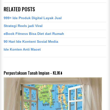
RELATED POSTS
999+ Ide Produk Digital Layak Jual
Strategi Reels jadi Viral
eBook Fitness Bisa Diet dari Rumah
90 Hari Ide Kontent Sosial Media
Ide Konten Anti Macet
Perpustakaan Tanah Impian - KLIK⬇️